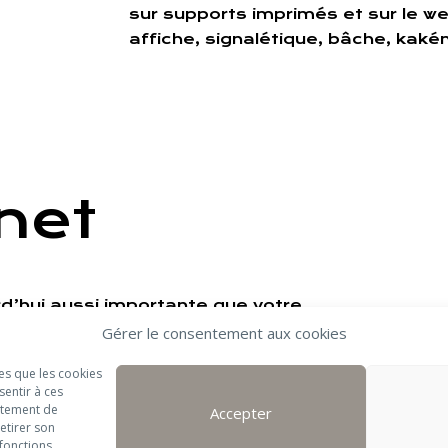
sur supports imprimés et sur le web
affiche, signalétique, bâche, ka
rnet
rd’hui aussi importante que votre
créons un site internet à votre
Gérer le consentement aux cookies
leur.
les que les cookies
sentir à ces
rtement de
Accepter
retirer son
fonctions.