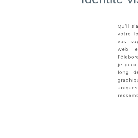
Qu’il s
votre l
vos su
web e
l’élabor
je peux
long d
graphi
uniq
ressemb