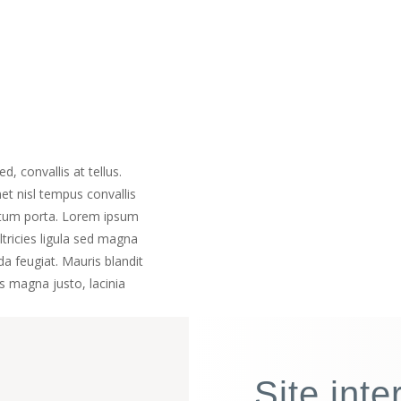
, convallis at tellus.
met nisl tempus convallis
dictum porta. Lorem ipsum
ultricies ligula sed magna
da feugiat. Mauris blandit
us magna justo, lacinia
Site inte