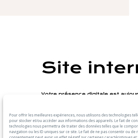
Site inte
Votre présence digitale est aujou
identité. de votre site. Ensemble, 
image qui saura vous mettre en va
Pour offrir les meilleures expériences, nous utilisons des technologies tel
pour stocker et/ou accéder aux informations des appareils. Le fait de con
technologies nous permettra de traiter des données telles que le compo
navigation ou les ID uniques sur ce site. Le fait de ne pas consentir ou de 
consentement peut avoir un effet négatif sur certaines caractéristiques et 